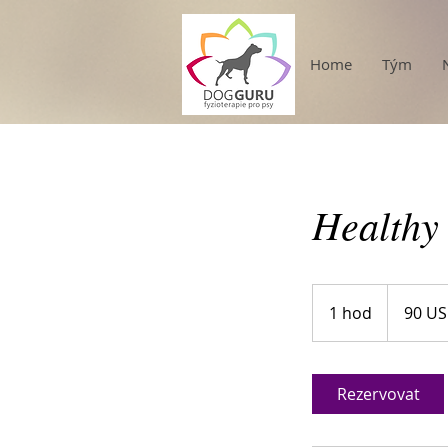
Home
Tým
Healthy
90
amerických
1 hod
1
90 US
dolarů
h
o
Rezervovat