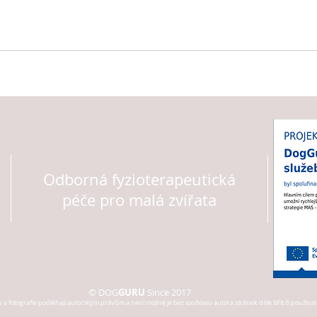
Odborná fyzioterapeutická
péče pro malá zvířata
© DOG
GURU
Since 2017
 a fotografie podléhají autorským právům a není možné je bez souhlasu autora stránek dále šířit či používat