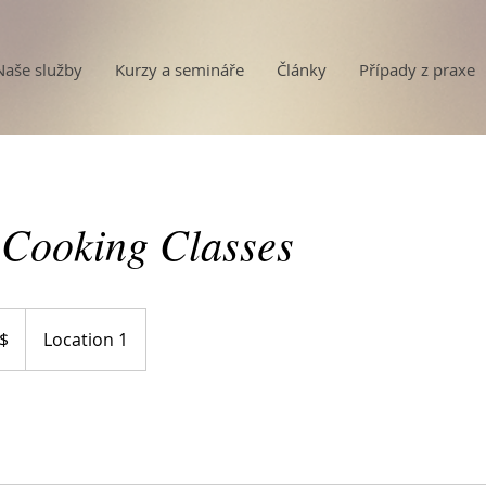
Naše služby
Kurzy a semináře
Články
Případy z praxe
 Cooking Classes
$
Location 1