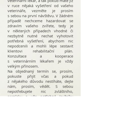
veterinární lékař, a tak pokud máte již
v ruce nějaká vyšetření od vašeho
veterináře, vezměte je prosím
s sebou na první návštěvu. V žádném
případě nechceme hazardovat se
zdravím vašeho zvířete, tedy je
v některých případech vhodné či
nezbytně nutné nechat vyhotovit
potřebná vyšetření, abychom nic
nepodcenili a mohli lépe sestavit
klientovi rehabilitační plán.
Konzultace a kooperace
s veterinárním lékařem je vždy
velkým přínosem.
Na objednaný termín se, prosím,
pokuste přijít včas a pokud
z nějakého důvodu nestíháte, dejte
nám, prosím, vědět. S sebou
nepotřebujete nic zvláštního,
pamlsky a vše potřebné (ručníky
v případě aquaterapie) máme.
První návštěva je seznamovací -
diagnostická, pejska si kompletně