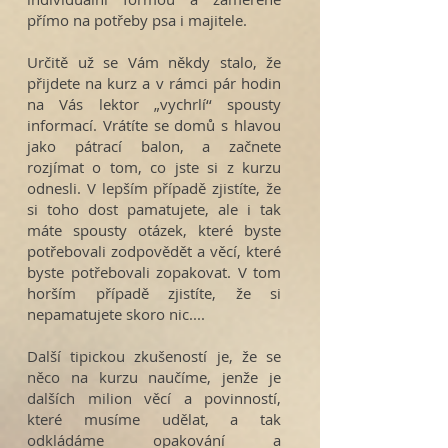
přímo na potřeby psa i majitele.
Určitě už se Vám někdy stalo, že
přijdete na kurz a v rámci pár hodin
na Vás lektor „vychrlí‘‘ spousty
informací. Vrátíte se domů s hlavou
jako pátrací balon, a začnete
rozjímat o tom, co jste si z kurzu
odnesli. V lepším případě zjistíte, že
si toho dost pamatujete, ale i tak
máte spousty otázek, které byste
potřebovali zodpovědět a věcí, které
byste potřebovali zopakovat. V tom
horším případě zjistíte, že si
nepamatujete skoro nic....
Další tipickou zkušeností je, že se
něco na kurzu naučíme, jenže je
dalších milion věcí a povinností,
které musíme udělat, a tak
odkládáme opakování a