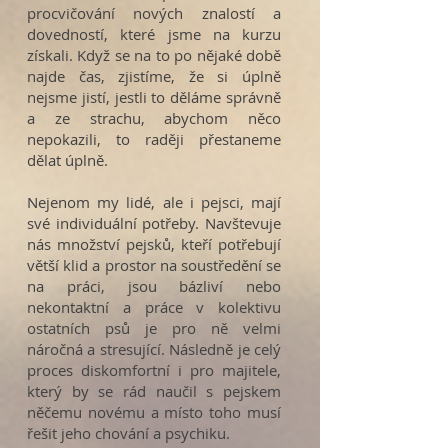
procvičování nových znalostí a
dovedností, které jsme na kurzu
získali. Když se na to po nějaké době
najde čas, zjistíme, že si úplně
nejsme jistí, jestli to děláme správně
a ze strachu, abychom něco
nepokazili, to raději přestaneme
dělat úplně.
Nejenom my lidé, ale i pejsci, mají
své individuální potřeby. Navštevuje
nás množství pejsků, kteří potřebují
větší klid a prostor na soustředění se
na práci, jsou bázliví nebo
nekontaktní a práce v kolektivu
ostatních psů je pro ně velmi
náročná a stresující. Následně je celý
proces diskomfortní i pro majitele,
který by se rád naučil s pejskem
něčemu novému a místo toho musí
řešit jeho chování a psychiku.