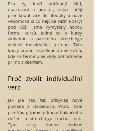
Pro ty, kteří potřebují klid,
opakování a prostor, nebo chtějí
proniknout více do hloubky a nové
vědomosti si co nejvíce zažít a zarýt
pod kůži, jsme vymyslely novou
formu kurzů. Jedná se o kurzy
aktivního a pasivního stretchingu
vedené individuální formou. Tyto
kurzy budou rozdělené do více dnů,
kdy na termínu se vždy dohodneme
přímo s klientem.
Proč zvolit individuální
verzi
Jak jde čas, tak přibývají nové
poznání a zkušenosti. Proto jsme
pro Vás připravily kurzy balančního
cvičení a stretchingu trochu jinak.
Tyto kurzy budou vedené
individuální formou a zaměřené