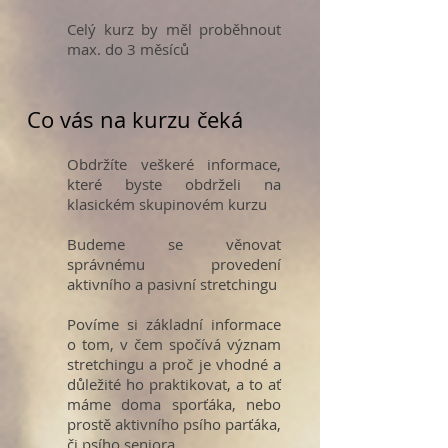
Celý kurz by měl proběhnout
max. do 3 měsíců
Co vás na kurzu čeká
Obdržíte veškeré informace,
které byste obdrželi na
klasickém skupinovém kurzu
Budeme se věnovat
správnému provedení
aktivního a pasivní stretchingu
Povíme si základní informace
o tom, v čem spočívá význam
stretchingu a proč je vhodné a
důležité ho praktikovat, a to ať
máme doma sporťáka, nebo
prostě aktivního psího parťáka,
či psího seniora