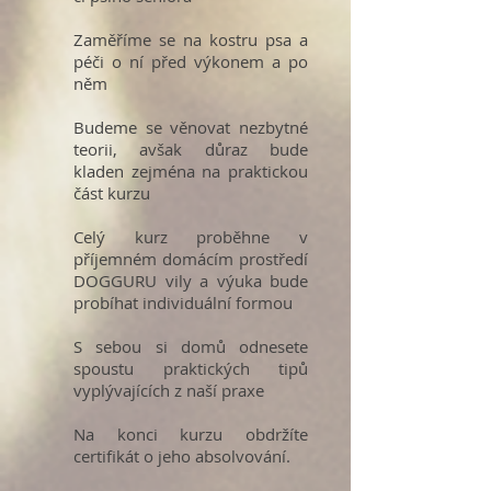
Zaměříme se na kostru psa a
péči o ní před výkonem a po
něm
Budeme se věnovat nezbytné
teorii, avšak důraz bude
kladen zejména na praktickou
část kurzu
Celý kurz proběhne v
příjemném domácím prostředí
DOGGURU vily a výuka bude
probíhat individuální formou
S sebou si domů odnesete
spoustu praktických tipů
vyplývajících z naší praxe
Na konci kurzu obdržíte
certifikát o jeho absolvování.