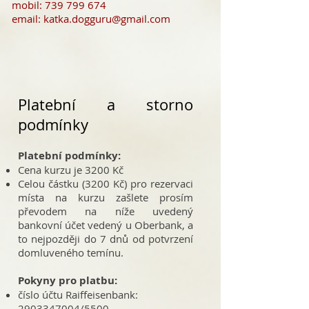
mobil:
739 799 674
email:
katka.dogguru@gmail.com
Platební a storno
podmínky
Platební podmínky:
Cena kurzu je 3200 Kč
Celou částku (3200 Kč) pro rezervaci
místa na kurzu zašlete prosím
převodem na níže uvedený
bankovní účet vedený u Oberbank, a
to nejpozději do 7 dnů od potvrzení
domluveného temínu.
Pokyny pro platbu:
číslo účtu R
aiffeisenbank
:
2903347004
/5500