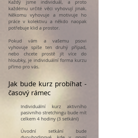
Každý jsme individuál, a proto
každému určité věci vyhovují jinak.
Někomu vyhovuje a motivuje ho
práce v kolektivu a někdo naopak
potřebuje klid a prostor.
Pokud vám a vašemu psovi
vyhovuje spíše ten druhý případ,
nebo chcete prostě jít více do
hloubky, je individuální forma kurzu
přímo pro vás.
Jak bude kurz probíhat -
časový rámec
Individuální kurz aktivního
pasivního stretchingu bude mít
celkem 4 hodiny (3 setkání)
Úvodní setkání bude
dvouhodinové, kde v první