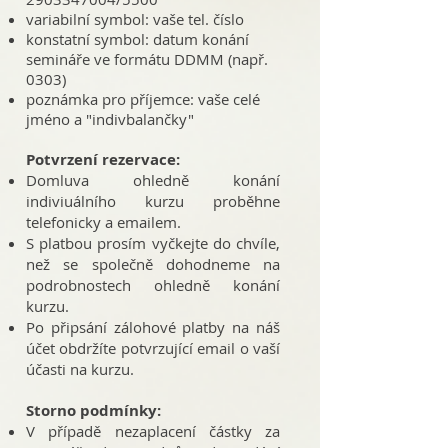
variabilní symbol: vaše tel. číslo
konstatní symbol: datum konání
semináře ve formátu DDMM (např.
0303)
poznámka pro příjemce: vaše celé
jméno a "indivbalančky"
Potvrzení rezervace:
Domluva ohledně konání
indiviuálního kurzu proběhne
telefonicky a emailem.
S platbou prosím vyčkejte do chvíle,
než se společně dohodneme na
podrobnostech ohledně konání
kurzu.
Po připsání zálohové platby na náš
účet obdržíte potvrzující email o vaší
účasti na kurzu.
Storno podmínky:
V případě nezaplacení částky za