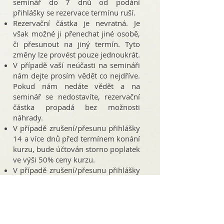
seminář do 7 dnů od podání
přihlášky se rezervace termínu ruší.
Rezervační částka je nevratná. Je
však možné ji přenechat jiné osobě,
či přesunout na jiný termín. Tyto
změny lze provést pouze jednoukrát.
V případě vaší neúčasti na semináři
nám dejte prosím vědět co nejdříve.
Pokud nám nedáte vědět a na
seminář se nedostavíte, rezervační
částka propadá bez možnosti
náhrady.
V případě zrušení/přesunu přihlášky
14 a více dnů před termínem konání
kurzu, bude účtován storno poplatek
ve výši 50% ceny kurzu.
V případě zrušení/přesunu přihlášky
méně než 14 dní před termínem
kurzu, bude storno poplatek 100%
ceny kurzu.
Pokud za sebe najdete náhradníka,
storno neplatíte.