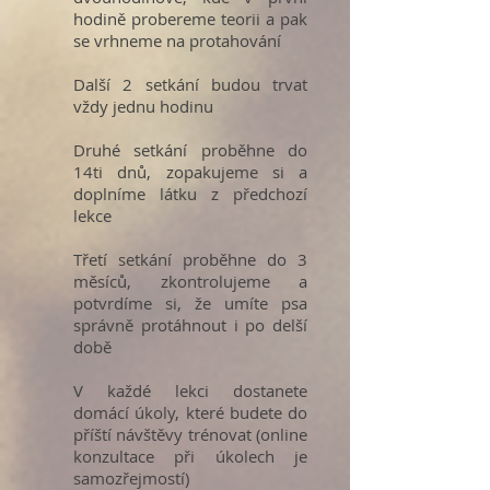
hodině probereme teorii a pak
se vrhneme na protahování
Další 2 setkání budou trvat
vždy jednu hodinu
Druhé setkání proběhne do
14ti dnů, zopakujeme si a
doplníme látku z předchozí
lekce
Třetí setkání proběhne do 3
měsíců, zkontrolujeme a
potvrdíme si, že umíte psa
správně protáhnout i po delší
době
V každé lekci dostanete
domácí úkoly, které budete do
příští návštěvy trénovat (online
konzultace při úkolech je
samozřejmostí)