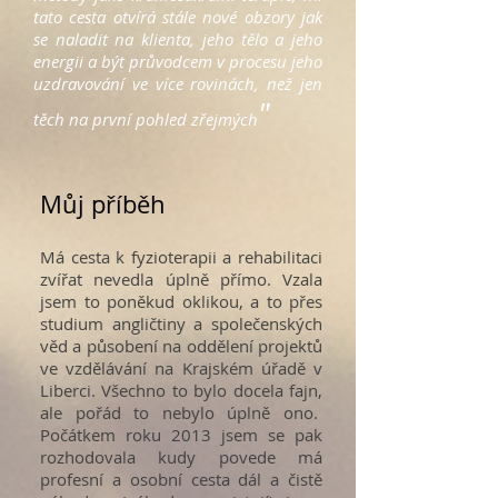
tato cesta otvírá stále nové obzory jak
se naladit na klienta, jeho tělo a jeho
energii a být průvodcem v procesu jeho
uzdravování ve více rovinách, než jen
"
těch na první pohled zřejmých
Můj příběh
Má cesta k fyzioterapii a rehabilitaci
zvířat nevedla úplně přímo. Vzala
jsem to poněkud oklikou, a to přes
studium angličtiny a společenských
věd a působení na oddělení projektů
ve vzdělávání na Krajském úřadě v
Liberci. Všechno to bylo docela fajn,
ale pořád to nebylo úplně ono.
Počátkem roku 2013 jsem se pak
rozhodovala kudy povede má
profesní a osobní cesta dál a čistě