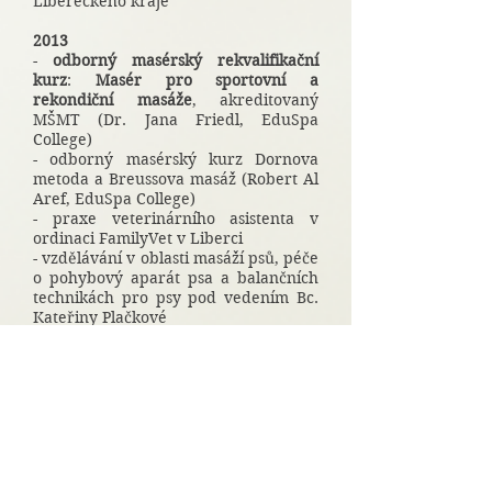
Libereckého kraje
2013
-
odborný masérský rekvalifikační
kurz
:
Masér pro sportovní a
rekondiční masáže
, akreditovaný
MŠMT (Dr. Jana Friedl, EduSpa
College)
- odborný masérský kurz Dornova
metoda a Breussova masáž (Robert Al
Aref, EduSpa College)
- praxe veterinárního asistenta v
ordinaci FamilyVet v Liberci
- vzdělávání v oblasti masáží psů, péče
o pohybový aparát psa a balančních
technikách pro psy pod vedením Bc.
Kateřiny Plačkové
- studium certifikovaného programu v
oblasti rehabilitace
a
fyzioterapie psů: Certified Canine
Rehabilitation Practioner (CCRP), The
University of Tennessee
2014
-
rehabilitační praxe ve veterinární