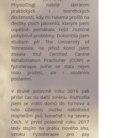
PhysioDog) nabité sbíráním
praktických i teoretických
zkušeností, kdy mi rukama prošlo na
desítky psích pacientů, kterým jsem
úspěšně pomáhala řešit rozličné
pohybové problémy. Dokončila jsem
studium při The University of
Tennessee, na jehož konci jsem
získala titul Certified Canine
Rehabilitation Practioner (CCRP) a
fyzioterapie zvířat se stala nejen
mou profesí, ale i osobním
posláním.
V druhé polovině roku 2016 pak
přišel čas na další změnu. Rozhodla
jsem se vrátit domů do Turnova a
tuto úžasnou službu nabídnout
majitelům psů konečně i na severu
Čech. V první polovině roku 2017
tedy stojím na prahu nového snu,
vzniku Fyzioterapie pro psy