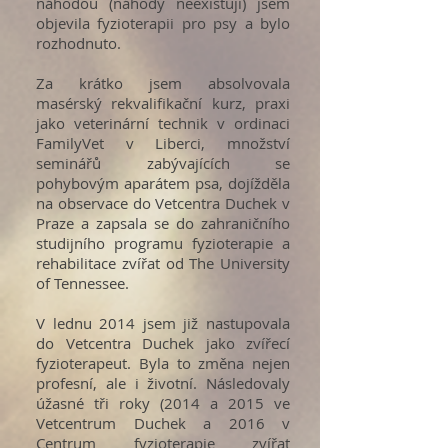
náhodou (náhody neexistují) jsem
objevila fyzioterapii pro psy a bylo
rozhodnuto.
Za krátko jsem absolvovala
masérský rekvalifikační kurz, praxi
jako veterinární technik v ordinaci
FamilyVet v Liberci, množství
seminářů zabývajících se
pohybovým aparátem psa, dojížděla
na observace do Vetcentra Duchek v
Praze a zapsala se do zahraničního
studijního programu fyzioterapie a
rehabilitace zvířat od The University
of Tennessee.
V lednu 2014 jsem již nastupovala
do Vetcentra Duchek jako zvířecí
fyzioterapeut. Byla to změna nejen
profesní, ale i životní. Následovaly
úžasné tři roky (2014 a 2015 ve
Vetcentrum Duchek a 2016 v
Centrum fyzioterapie zvířat