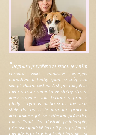
"
DogGuru je tvořeno ze srdce, je v něm
vloženo velké množství energie,
odhodlání a touhy splnit si svůj sen,
sen jít vlastní cestou. A stejně tak jak se
mění a roste semínko ve statný strom,
který rozvine svou korunu a přinese
plody, i rytmus mého srdce mě vede
stále dál na cestě poznání, práce a
komunikace jak se zvířecími průvodci,
tak s lidmi. Od klasické fyzioterapie,
přes osteopatické techniky, až po jemné
metody jako kraniosakrální terapie, mi