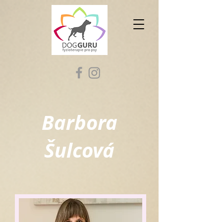
Barbora
Šulcová