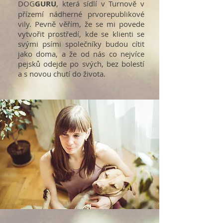
DOG
GURU
, která sídlí v Turnově v
přízemí nádherné prvorepublikové
vily. Pevně věřím, že se mi povede
vytvořit prostředí, kde se klienti se
svými psími společníky budou cítit
jako doma, a že od nás co nejvíce
pejsků odejde po svých, bez bolestí
a s novou chutí do života.