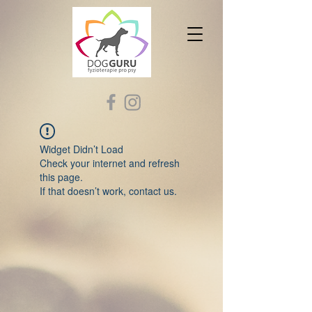
Widget Didn’t Load
Check your internet and refresh
this page.
If that doesn’t work, contact us.