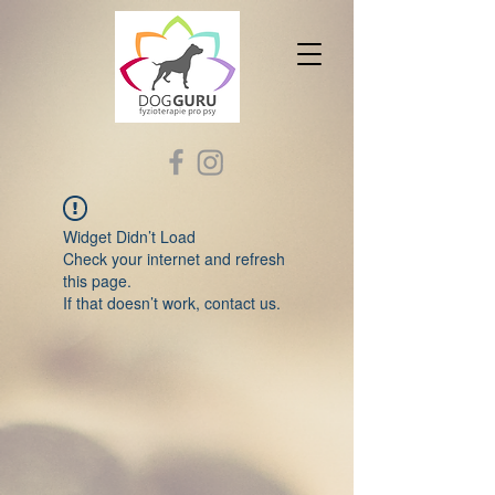
Widget Didn’t Load
Check your internet and refresh
this page.
If that doesn’t work, contact us.